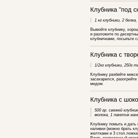
Клубника "под с
1 кг клубники, 2 белка,
Вымойте клубнику, хорош
и разложите по десертны
клубничками, посыпьте с
Клубника с твор
1/2кг клубники, 250г 
Клубнику разбейте миксе
засахарился, разогрейте
медом.
Клубника с шок
500 гр. свежей клубник
молока, 1 пакетик ван
Клубнику помыть и дать 
наливки (можно брать кл
желтками и 3 стол.ложк
Влить разведенный крахм