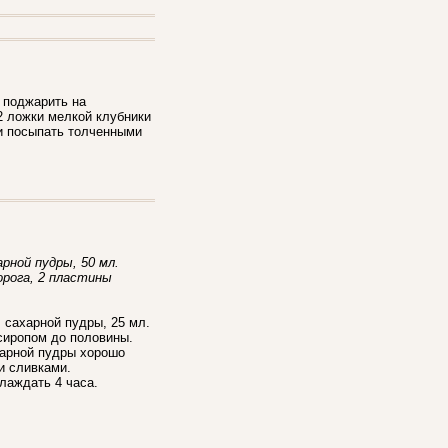
 поджарить на
2 ложки мелкой клубники
и посыпать толченными
арной пудры, 50 мл.
орога, 2 пластины
. сахарной пудры, 25 мл.
сиропом до половины.
ахарной пудры хорошо
и сливками.
лаждать 4 часа.