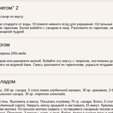
негом" 2
 сахар по вкусу.
о отцедите от воды. Отложите немного ягод для украшения. Остальные
м тарелкам. Белки взбейте с сахаром в пену. Разложите по тарелкам, н
ахарной пудрой.
огом
творога,100г меда
ром или разомните вилкой. Взбейте эту массу с творогом, постепенно 
 его на водяной бане. Смесь разложите по тарелочкам, украсьте ягодами
оладом
и, 100 гр. сахара, 5 стол.ложек клубничной наливки, 30 гр. крахмала, 2 б
ильного сахара, 30 гр. тертого шоколада.
стечь. Выложить в миску. Посыпать клубнику 75 гр. сахара. Влить 3 сто
убничный сироп). Накрыть миску крышкой и настаивать 15 минут. Крахм
ами молока. Остальное молоко сварить с оставшимся сахарным песком 
ал. Проварить 3 минуты, снять с огня. Взбить белки в густую пену и д