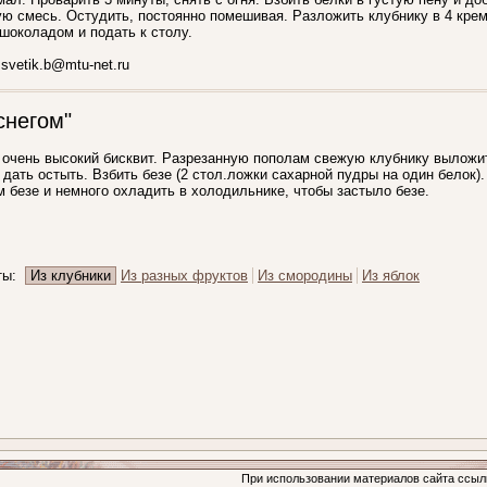
ю смесь. Остудить, постоянно помешивая. Разложить клубнику в 4 крем
шоколадом и подать к столу.
svetik.b@mtu-net.ru
снегом"
очень высокий бисквит. Разрезанную пополам свежую клубнику выложить
 дать остыть. Взбить безе (2 стол.ложки сахарной пудры на один белок).
 безе и немного охладить в холодильнике, чтобы застыло безе.
рты:
Из клубники
Из разных фруктов
Из смородины
Из яблок
При использовании материалов сайта ссыл