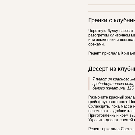
Гренки с клубни
Черствую булку нарезать
разогретом сливочном ма
или земляники и посыпа
орехами.
Рецепт прислала Хризан
Десерт из клубн
7 пластин красного же
грейпфрутового сока, 
белого желатина, 125 
Размочите красный желат
грейпфрутового сока. Пю
Охлаждать, пока масса н
перемешать. Добавить с
Приготовленный крем вы
Украсить десерт свежей 
Рецепт прислала Света - 