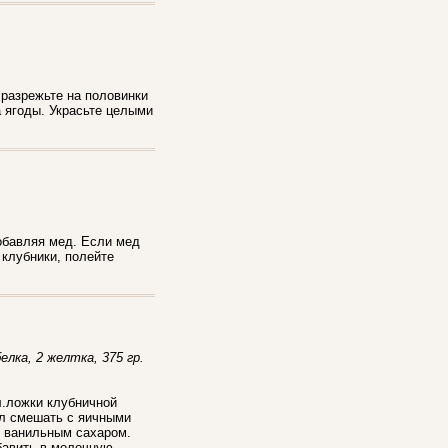
 разрежьте на половинки
а ягоды. Украсьте целыми
добавляя мед. Если мед
 клубники, полейте
елка, 2 желтка, 375 гр.
л.ложки клубничной
ал смешать с яичными
и ванильным сахаром.
обавить в молочную