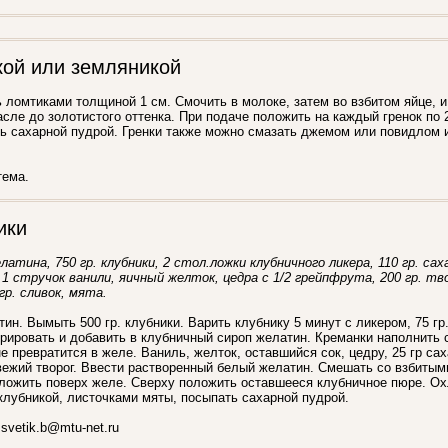
кой или земляникой
 ломтиками толщиной 1 см. Смочить в молоке, затем во взбитом яйце, и
сле до золотистого оттенка. При подаче положить на каждый гренок по 
ть сахарной пудрой. Гренки также можно смазать джемом или повидлом 
тема.
ики
латина, 750 гр. клубники, 2 стол.ложки клубничного ликера, 110 гр. сах
1 стручок ванили, яичный желток, цедра с 1/2 грейпфрута, 200 гр. тв
гр. сливок, мята.
ин. Вымыть 500 гр. клубники. Варить клубнику 5 минут с ликером, 75 гр
рировать и добавить в клубничный сироп желатин. Креманки наполнить 
е превратится в желе. Ваниль, желток, оставшийся сок, цедру, 25 гр с
вежий творог. Ввести растворенный белый желатин. Смешать со взбитым
ложить поверх желе. Сверху положить оставшееся клубничное пюре. Ох
клубникой, листочками мяты, посыпать сахарной пудрой.
svetik.b@mtu-net.ru