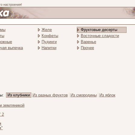
го настроения!
емы
Желе
Фруктовые десерты
ты
Конфеты
Восточные сладости
рожные
Пудинги
Варенье
чая выпечка
Напитки
Прочее
ты:
Из клубники
Из разных фруктов
Из смородины
Из яблок
ли земляникой
" 2
м
м"