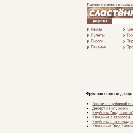
Приятного аппетита и хороше
рецепты
Кексы
Кр
Рулеты
Тор
Пироги
Пи
Печенье
Про
Фруктово-ягодные десер
Гренки с клубникой и
Десерт из клубники
Клубника "под снегом
Клубника с творогом
Клубника с шоколадо
Клубничка "под снего