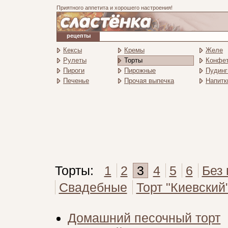
Приятного аппетита и хорошего настроения!
рецепты
Кексы
Кремы
Желе
Рулеты
Торты
Конфе
Пироги
Пирожные
Пудинг
Печенье
Прочая выпечка
Напитк
Торты:
1
2
3
4
5
6
Без
Свадебные
Торт "Киевский
Домашний песочный торт